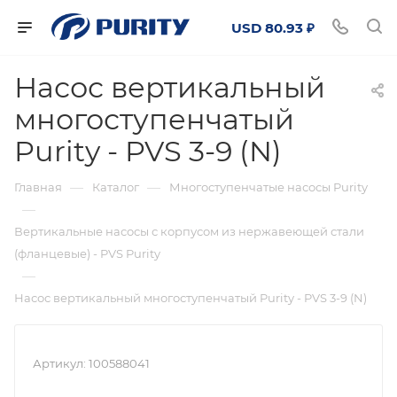
USD 80.93 ₽
Насос вертикальный
многоступенчатый
Purity - PVS 3-9 (N)
—
—
Главная
Каталог
Многоступенчатые насосы Purity
—
Вертикальные насосы с корпусом из нержавеющей стали
(фланцевые) - PVS Purity
—
Насос вертикальный многоступенчатый Purity - PVS 3-9 (N)
Артикул:
100588041