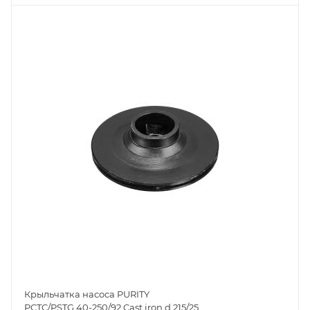
Крыльчатка насоса PURITY
PCTC/PSTG 40-250/92 Cast iron d.215/25