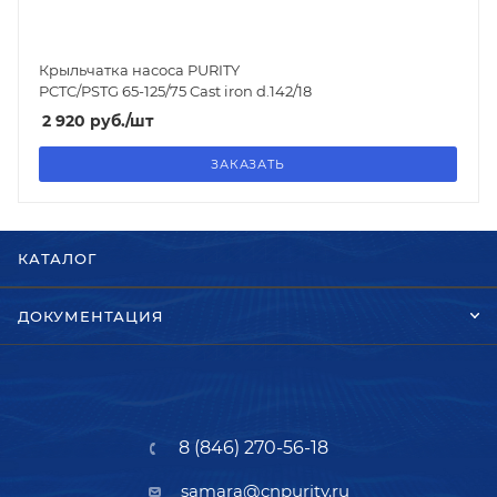
Крыльчатка насоса PURITY
PCTC/PSTG 65-125/75 Cast iron d.142/18
2 920
руб.
/шт
ЗАКАЗАТЬ
КАТАЛОГ
ДОКУМЕНТАЦИЯ
8 (846) 270-56-18
samara@cnpurity.ru