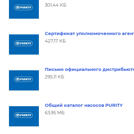
301.44 КБ
Сертификат уполномоченного агент
427.17 КБ
Письмо официального дистрибьюто
295.11 КБ
Общий каталог насосов PURITY
63.95 МБ