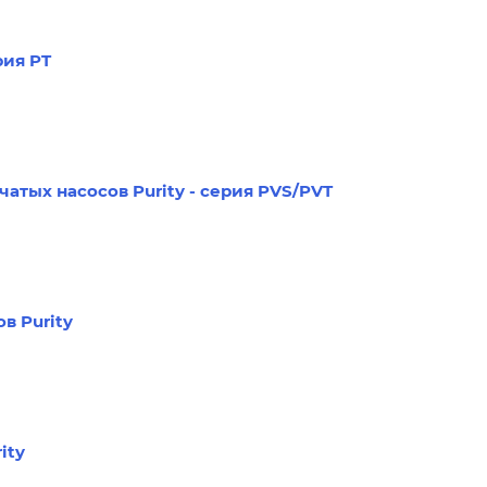
рия PT
атых насосов Purity - серия PVS/PVT
в Purity
ity